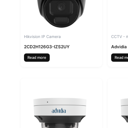
Hikvision IP Camera
CCTV - ก
2CD2H126G3-IZS2UY
Advidia
Read more
Read m