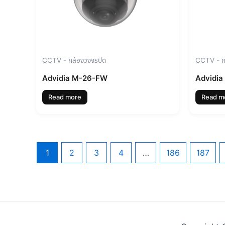
CCTV - กล้องวงจรปิด
CCTV - ก
Advidia M-26-FW
Advidia
Read more
Read m
1
2
3
4
…
186
187