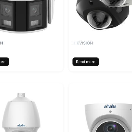
ON
HIKVISION
ore
Read more