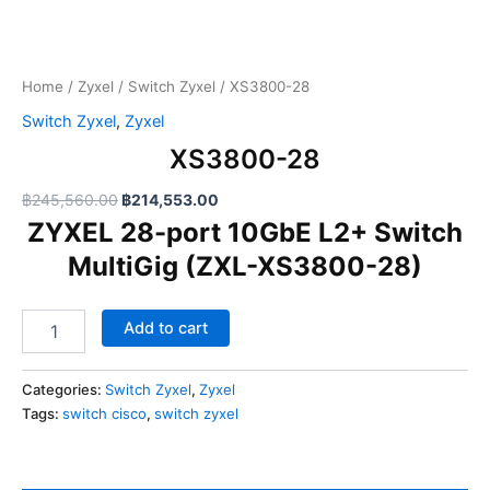
i
e
0
n
n
-
a
t
2
l
p
8
Home
/
Zyxel
/
Switch Zyxel
/ XS3800-28
p
r
q
Switch Zyxel
,
Zyxel
r
i
u
a
i
c
XS3800-28
n
c
e
t
e
i
฿
245,560.00
฿
214,553.00
i
w
s
ZYXEL 28-port 10GbE L2+ Switch
t
a
:
y
MultiGig (ZXL-XS3800-28)
s
฿
:
2
฿
1
Add to cart
2
4
4
,
5
5
Categories:
Switch Zyxel
,
Zyxel
,
5
Tags:
switch cisco
,
switch zyxel
5
3
6
.
0
0