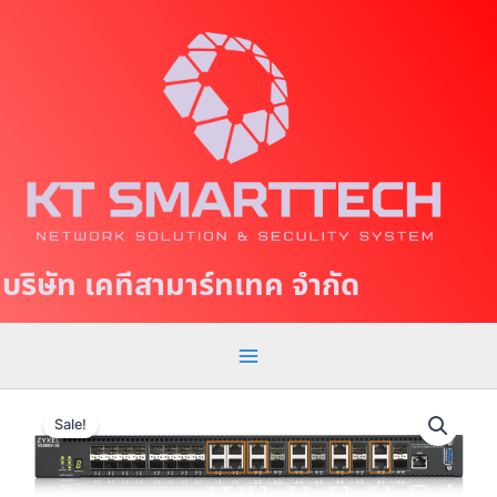
S
M
k
a
i
p
i
t
n
o
c
M
o
e
n
t
n
บริษัท เคทีสามาร์ทเทค จำกัด
e
u
n
t
X
O
C
S
r
u
Sale!
3
i
r
8
g
r
0