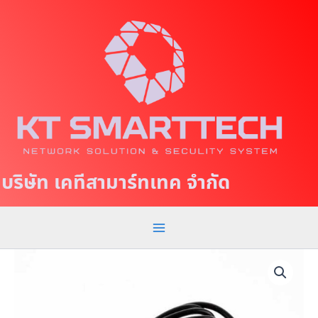
S
M
k
a
i
p
i
t
n
o
c
M
o
e
n
t
n
บริษัท เคทีสามาร์ทเทค จำกัด
e
u
n
t