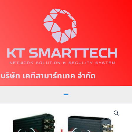
S
M
k
a
i
p
i
t
n
o
c
M
o
e
n
t
n
บริษัท เคทีสามาร์ทเทค จำกัด
e
u
n
t
V
C
D
-
0