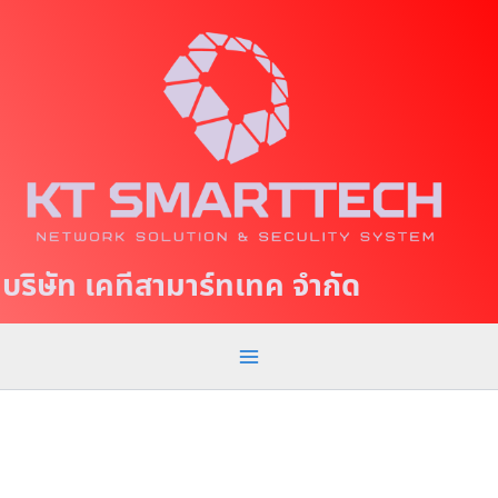
S
M
k
a
i
p
i
t
n
o
c
M
o
e
n
t
n
บริษัท เคทีสามาร์ทเทค จำกัด
e
u
n
t