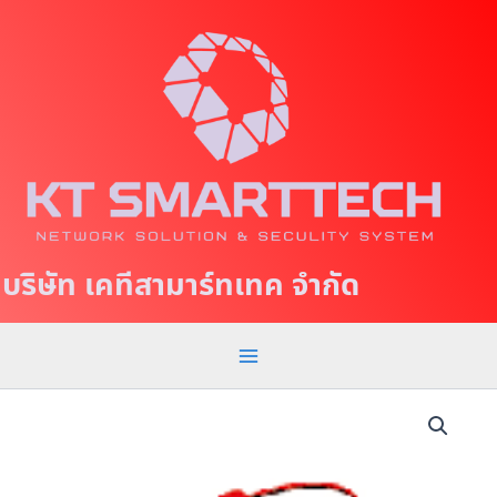
S
M
k
a
i
p
i
t
n
o
c
M
o
e
n
t
n
บริษัท เคทีสามาร์ทเทค จำกัด
e
u
n
t