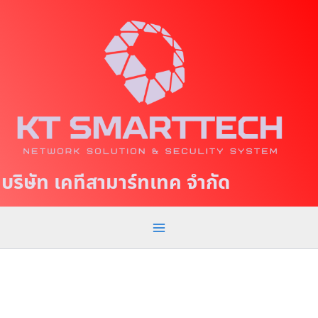
S
M
k
a
i
p
i
t
n
o
c
M
o
e
n
t
n
บริษัท เคทีสามาร์ทเทค จำกัด
e
u
n
t