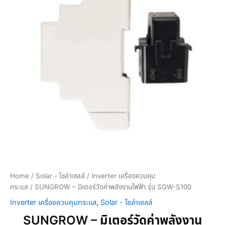
i
e
O
n
n
W
a
t
-
l
p
มิ
p
r
เ
r
i
ต
อ
i
c
ร์
c
e
วั
e
i
ด
w
s
ค่
a
:
า
s
฿
พ
:
5
ลั
฿
,
ง
6
6
ง
,
9
า
Home
/
Solar - โซล่าเซลล์
/
Inverter เครื่องควบคุม
น
3
4
ไ
กระแส
/ SUNGROW – มิเตอร์วัดค่าพลังงานไฟฟ้า รุ่น SGW-S100
9
.
ฟ
0
0
Inverter เครื่องควบคุมกระแส
,
Solar - โซล่าเซลล์
ฟ้
.
0
า
SUNGROW – มิเตอร์วัดค่าพลังงาน
0
.