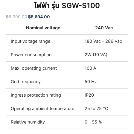
รุ่
ไฟฟ้า รุ่น SGW-S100
0
น
.
S
฿
6,390.00
฿
5,694.00
G
W
Nominal voltage
240 Vac
-
S
Input voltage range
180 Vac – 286 Vac
1
0
Power consumption
2W (10 VA)
0
q
u
Max. operating current
100 A
a
n
Grid frequency
50 Hz
t
i
Ingress protection rating
IP20
t
y
Operating ambient temperature
25 to 75 °C
Relative humidity
0 – 95 %