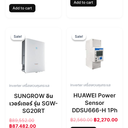
Add to cart
2
,
9
3
Add to cart
7
7
,
5
,
2
5
2
9
0
6
.
0
.
6
0
O
C
O
C
5
0
.
0
r
u
r
u
Sale!
Sale!
Sale!
Sale!
.
0
0
.
i
r
i
r
0
.
0
g
r
g
r
0
.
i
e
i
e
.
n
n
n
n
a
t
a
t
l
p
l
p
p
r
p
r
r
i
r
i
Inverter เครื่องควบคุมกระแส
Inverter เครื่องควบคุมกระแส
i
c
i
c
c
e
c
e
HUAWEI Power
SUNGROW อิน
e
i
e
i
Sensor
เวอร์เตอร์ รุ่น SGW-
w
s
w
s
DDSU666-H 1Ph
a
:
a
:
SG20RT
s
฿
s
฿
฿
2,560.00
฿
2,270.00
฿
89,552.00
:
8
:
2
฿
87,482.00
฿
7
฿
,