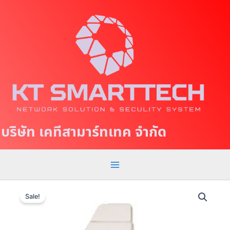
S
M
k
a
i
p
i
t
n
o
c
M
o
e
n
t
n
บริษัท เคทีสามาร์ทเทค จำกัด
e
u
n
t
S
O
C
U
r
u
Sale!
N
i
r
G
g
r
R