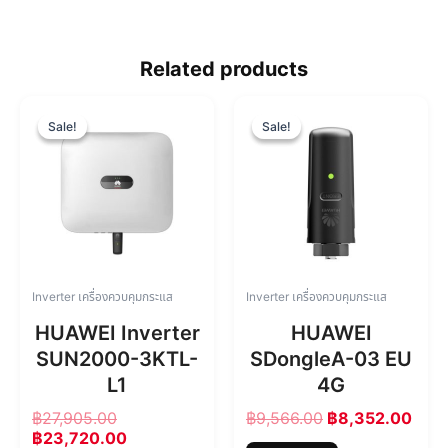
Related products
O
C
O
C
r
u
r
u
Sale!
Sale!
Sale!
Sale!
i
r
i
r
g
r
g
r
i
e
i
e
n
n
n
n
a
t
a
t
l
p
l
p
p
r
p
r
r
i
r
i
Inverter เครื่องควบคุมกระแส
Inverter เครื่องควบคุมกระแส
i
c
i
c
c
e
c
e
HUAWEI Inverter
HUAWEI
e
i
e
i
SUN2000-3KTL-
SDongleA-03 EU
w
s
w
s
L1
4G
a
:
a
:
s
฿
s
฿
฿
27,905.00
฿
9,566.00
฿
8,352.00
:
2
:
8
฿
23,720.00
฿
3
฿
,