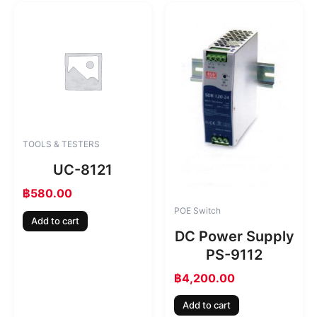
TOOLS & TESTERS
UC-8121
฿
580.00
POE Switch
Add to cart
DC Power Supply
PS-9112
฿
4,200.00
Add to cart