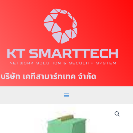
S
M
k
a
i
p
i
t
n
o
c
M
o
e
n
t
n
บริษัท เคทีสามาร์ทเทค จำกัด
e
u
n
t
P
S
-
3
1