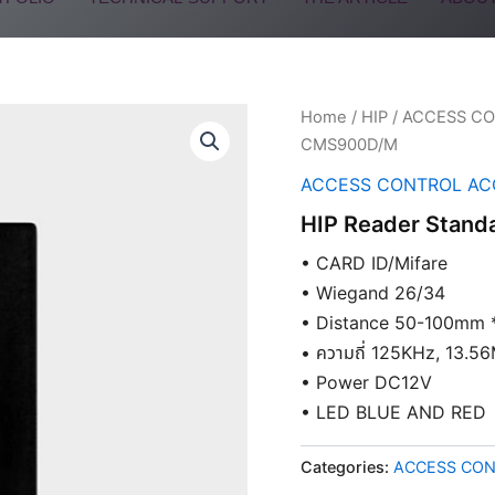
Home
/
HIP
/
ACCESS CO
CMS900D/M
ACCESS CONTROL AC
HIP Reader Stand
• CARD ID/Mifare
• Wiegand 26/34
• Distance 50-100mm 
• ความถี่ 125KHz, 13.5
• Power DC12V
• LED BLUE AND RED
Categories:
ACCESS CON