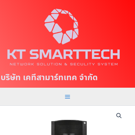
S
M
k
a
i
p
i
t
n
o
c
M
o
e
n
t
n
บริษัท เคทีสามาร์ทเทค จำกัด
e
u
n
t