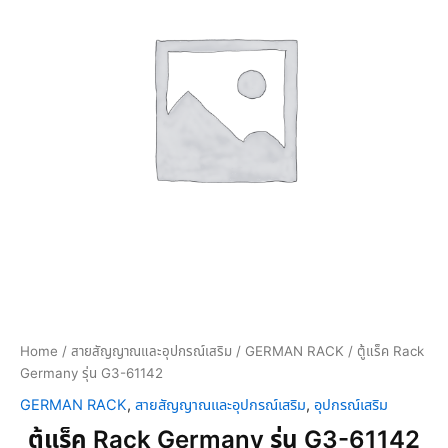
a
c
k
G
e
r
m
a
n
y
รุ่
น
G
3
-
6
1
1
Home
/
สายสัญญาณและอุปกรณ์เสริม
/
GERMAN RACK
/ ตู้แร็ค Rack
4
Germany รุ่น G3-61142
2
GERMAN RACK
,
สายสัญญาณและอุปกรณ์เสริม
,
อุปกรณ์เสริม
q
u
ตู้แร็ค Rack Germany รุ่น G3-61142