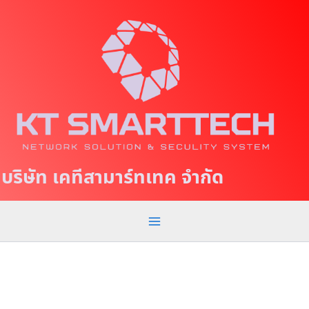
S
M
k
a
i
p
i
t
n
o
c
M
o
e
n
t
n
บริษัท เคทีสามาร์ทเทค จำกัด
e
u
n
t
ตู้
แ
ร็
ค
R