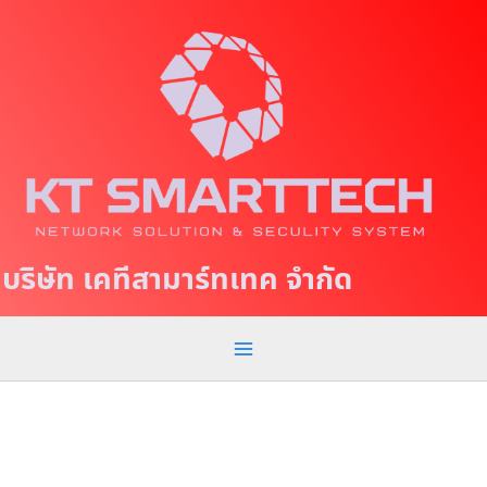
S
M
k
a
i
p
i
t
n
o
c
M
o
e
n
t
n
บริษัท เคทีสามาร์ทเทค จำกัด
e
u
n
t