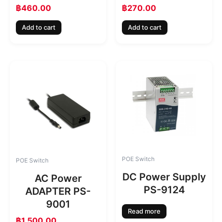
฿
460.00
฿
270.00
Add to cart
Add to cart
POE Switch
POE Switch
DC Power Supply
AC Power
PS-9124
ADAPTER PS-
9001
Read more
฿
1,500.00