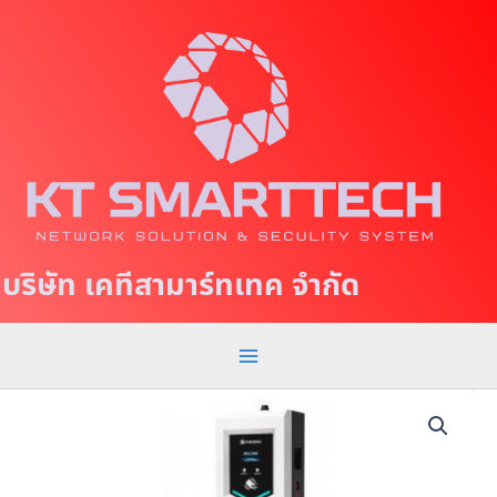
S
M
k
a
i
p
i
t
n
o
c
M
o
e
n
t
n
บริษัท เคทีสามาร์ทเทค จำกัด
e
u
n
t