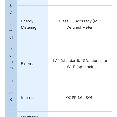
&
C
o
Energy
Class 1.0 accuracy (MID
n
Metering
Certified Meter)
tr
ol
C
o
LAN(standard)/4G(optional) or
m
External
Wi-Fi(optional)
m
u
ni
c
at
Internal
OCPP 1.6 JSON
io
n