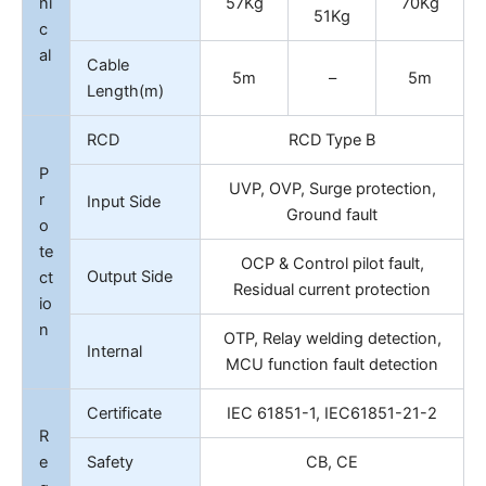
ni
57Kg
70Kg
51Kg
c
al
Cable
5m
–
5m
Length(m)
RCD
RCD Type B
P
UVP, OVP, Surge protection,
r
Input Side
Ground fault
o
te
OCP & Control pilot fault,
Output Side
ct
Residual current protection
io
n
OTP, Relay welding detection,
Internal
MCU function fault detection
Certificate
IEC 61851-1, IEC61851-21-2
R
e
Safety
CB, CE