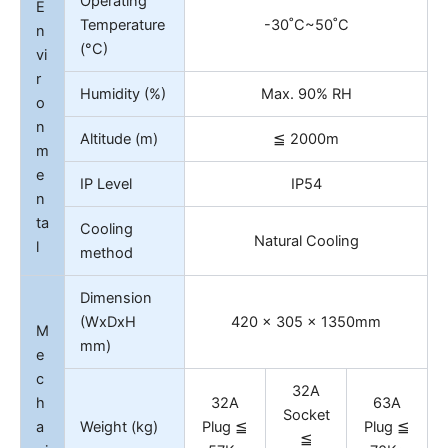
Operating
E
Temperature
-30˚C~50˚C
n
(°C)
vi
r
Humidity (%)
Max. 90% RH
o
n
Altitude (m)
≦ 2000m
m
e
IP Level
IP54
n
ta
Cooling
Natural Cooling
l
method
Dimension
(WxDxH
420 x 305 x 1350mm
M
mm)
e
c
32A
h
32A
63A
Socket
a
Weight (kg)
Plug ≦
Plug ≦
≦