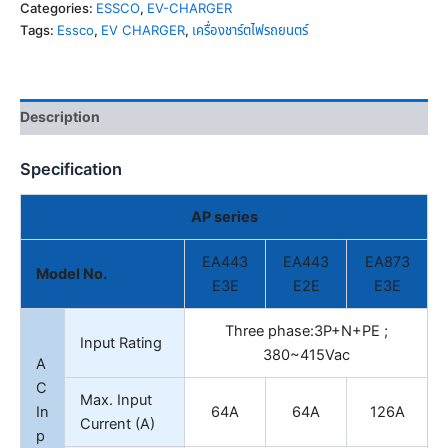
Categories:
ESSCO
,
EV-CHARGER
Tags:
Essco
,
EV CHARGER
,
เครื่องชาร์ตไฟรถยนตร์
Description
Specification
AP series
EA443
EA443
EA873
Model No.
E3E
E2E
E3E
Three phase:3P+N+PE ;
Input Rating
380~415Vac
A
C
Max. Input
In
64A
64A
126A
Current (A)
p