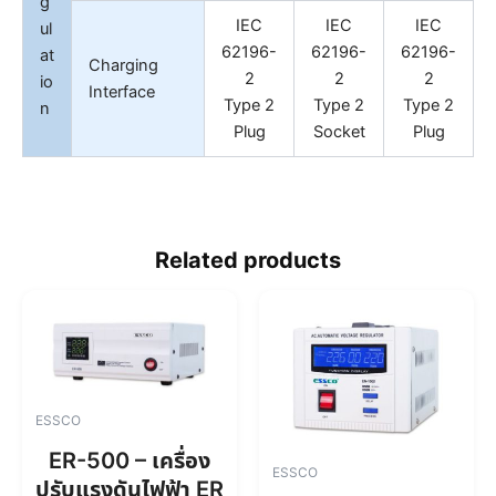
g
IEC
IEC
IEC
ul
62196-
62196-
62196-
at
Charging
2
2
2
io
Interface
Type 2
Type 2
Type 2
n
Plug
Socket
Plug
Related products
ESSCO
ER-500 – เครื่อง
ESSCO
ปรับแรงดันไฟฟ้า ER