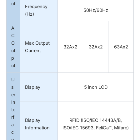
ut
Frequency
50Hz/60Hz
(Hz)
A
C
O
Max Output
32Ax2
32Ax2
63Ax2
ut
Current
p
ut
U
s
Display
5 inch LCD
er
In
te
rf
Display
RFID (ISO/IEC 14443A/B,
a
Information
ISO/IEC 15693, FeliCa™, Mifare)
c
e