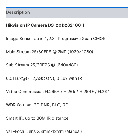
Description
Hikvision IP Camera DS-2CD2621G0-I
Image Sensor ขนาด 1/2.8″ Progressive Scan CMOS
Main Stream 25/30FPS @ 2MP (1920×1080)
Sub Stream 25/30FPS @ (640×480)
0.01Lux@(F1.2,AGC ON), 0 Lux with IR
Video Compression H.265+ / H.265 / H.264+ / H.264
WDR ย้อนแสง, 3D DNR, BLC, ROI
Smart IR, up to 30M IR distance
Vari-Focal Lens 2.8mm-12mm (Manual)