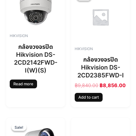
i
r
g
r
i
e
n
n
a
t
l
p
HIKVISION
p
r
r
i
กล้องวงจรปิด
HIKVISION
i
c
Hikvision DS-
c
e
กล้องวงจรปิด
2CD2142FWD-
e
i
Hikvision DS-
w
s
I(W)(S)
2CD2385FWD-I
a
:
s
฿
Read more
฿
9,840.00
฿
8,856.00
:
8
฿
,
Add to cart
9
8
,
5
8
6
4
.
O
C
0
0
r
u
Sale!
Sale!
.
0
i
r