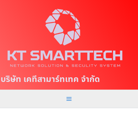
S
M
k
a
i
p
i
t
n
o
c
M
o
e
n
t
n
บริษัท เคทีสามาร์ทเทค จำกัด
e
u
n
t