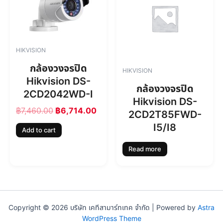
0
.
g
r
0
i
e
.
n
n
a
t
l
p
HIKVISION
p
r
r
i
กล้องวงจรปิด
HIKVISION
i
c
Hikvision DS-
c
e
กล้องวงจรปิด
2CD2042WD-I
e
i
Hikvision DS-
w
s
฿
7,460.00
฿
6,714.00
2CD2T85FWD-
a
:
s
฿
I5/I8
Add to cart
:
6
฿
,
Read more
7
7
,
1
4
4
6
.
0
0
.
0
Copyright © 2026 บริษัท เคทีสามาร์ทเทค จำกัด | Powered by
Astra
0
.
WordPress Theme