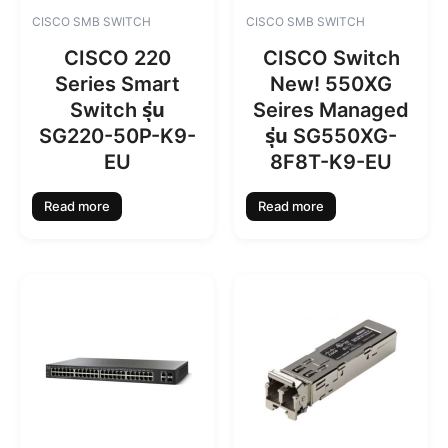
CISCO SMB SWITCH
CISCO SMB SWITCH
CISCO 220
CISCO Switch
Series Smart
New! 550XG
Switch รุ่น
Seires Managed
SG220-50P-K9-
รุ่น SG550XG-
EU
8F8T-K9-EU
Read more
Read more