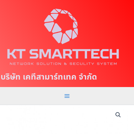
S
M
k
a
i
p
i
t
n
o
c
M
o
e
n
t
n
บริษัท เคทีสามาร์ทเทค จำกัด
e
u
n
t