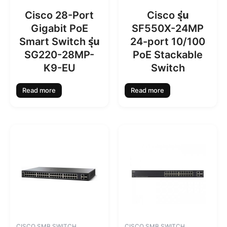
Cisco 28-Port
Cisco รุ่น
Gigabit PoE
SF550X-24MP
Smart Switch รุ่น
24-port 10/100
SG220-28MP-
PoE Stackable
K9-EU
Switch
Read more
Read more
CISCO SMB SWITCH
CISCO SMB SWITCH