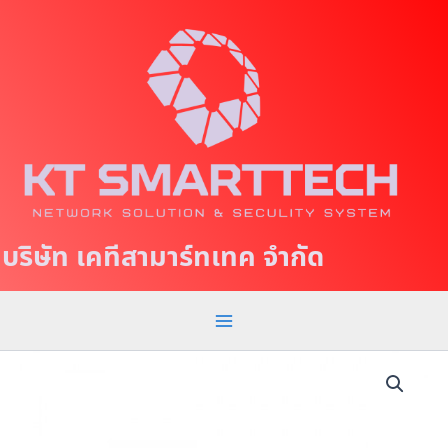
S
M
k
a
i
p
i
t
n
o
c
M
o
e
n
t
n
บริษัท เคทีสามาร์ทเทค จำกัด
e
u
n
t