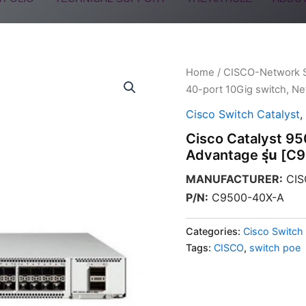
Home
/
CISCO-Network 
40-port 10Gig switch, Ne
Cisco Switch Catalyst
,
Cisco Catalyst 95
Advantage รุ่น [
MANUFACTURER
:
CIS
P/N
:
C9500-40X-A
Categories:
Cisco Switch 
Tags:
CISCO
,
switch poe