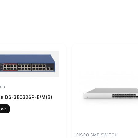
tch
รุ่น DS-3E0326P-E/M(B)
ore
CISCO SMB SWITCH