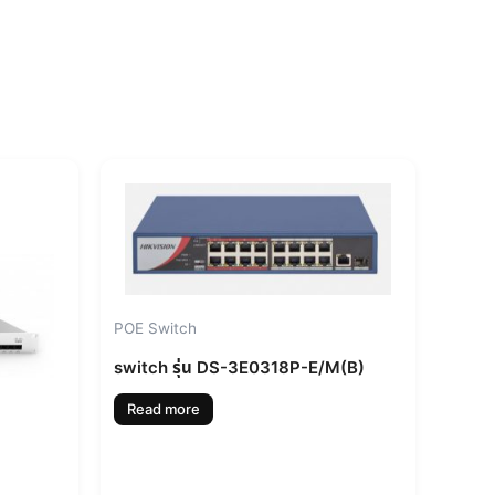
POE Switch
switch รุ่น DS-3E0318P-E/M(B)
Read more