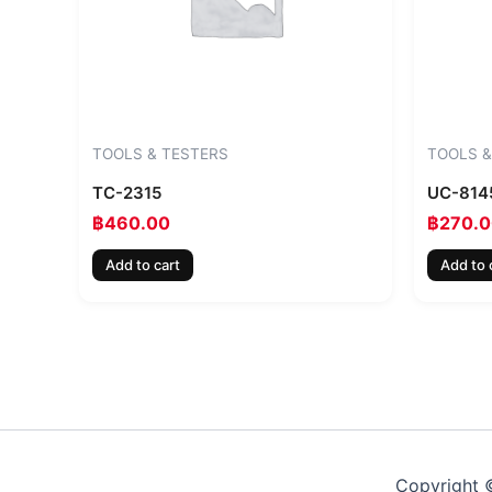
TOOLS & TESTERS
TOOLS &
TC-2315
UC-814
฿
460.00
฿
270.
Add to cart
Add to 
Copyright ©