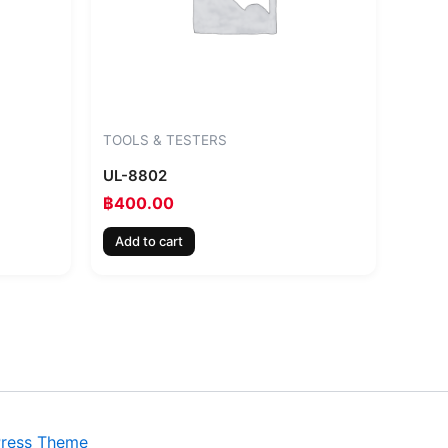
TOOLS & TESTERS
UL-8802
฿
400.00
Add to cart
Press Theme