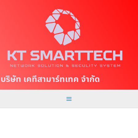
S
M
k
a
i
p
i
t
n
o
c
M
o
e
n
t
n
บริษัท เคทีสามาร์ทเทค จำกัด
e
u
n
t