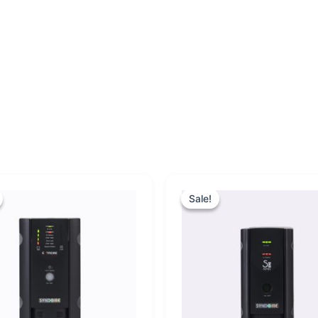
Original
Current
Original
Cur
price
price
price
pric
Sale!
Sale!
was:
is:
was:
is:
฿9,500.00.
฿8,800.00.
฿2,600.00.
฿2,