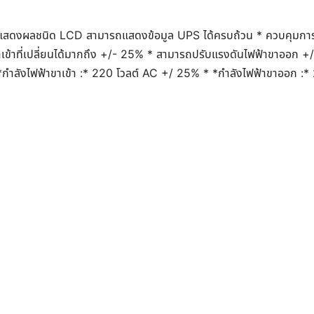
แสดงผลชนิด LCD สามารถแสดงข้อมูล UPS ได้ครบถ้วน * ควบคุม
้าที่เปลี่ยนได้มากถึง +/- 25% * สามารถปรับแรงดันไฟฟ้าขาออก +
 *กำลังไฟฟ้าขาเข้า :* 220 โวลต์ AC +/ 25% * *กำลังไฟฟ้าขาออก :*