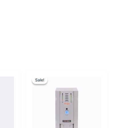
rent
Original
Current
e
price
price
Sale!
Sale!
was:
is:
300.00.
฿8,500.00.
฿8,000.00.