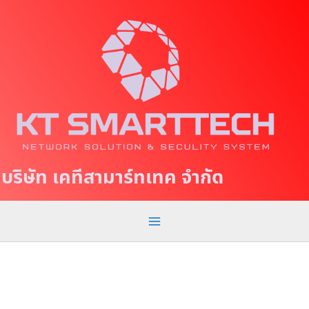
S
M
k
a
i
p
i
t
n
o
c
M
o
e
n
t
n
บริษัท เคทีสามาร์ทเทค จำกัด
e
u
n
t