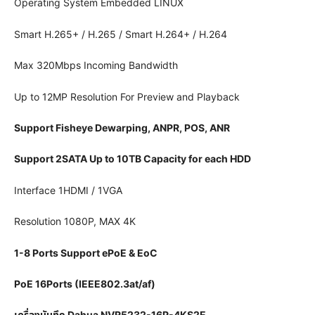
Operating System Embedded LINUX
Smart H.265+ / H.265 / Smart H.264+ / H.264
Max 320Mbps Incoming Bandwidth
Up to 12MP Resolution For Preview and Playback
Support Fisheye Dewarping, ANPR, POS, ANR
Support 2SATA Up to 10TB Capacity for each HDD
Interface 1HDMI / 1VGA
Resolution 1080P, MAX 4K
1-8 Ports Support ePoE & EoC
PoE 16Ports (IEEE802.3at/af)
เครื่องบันทึก Dahua NVR5232-16P-4KS2E