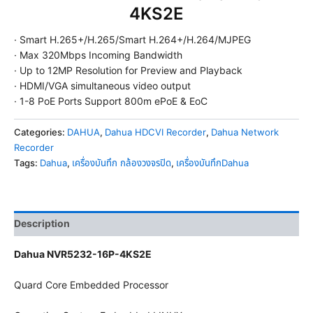
4KS2E
· Smart H.265+/H.265/Smart H.264+/H.264/MJPEG
· Max 320Mbps Incoming Bandwidth
· Up to 12MP Resolution for Preview and Playback
· HDMI/VGA simultaneous video output
· 1-8 PoE Ports Support 800m ePoE & EoC
Categories:
DAHUA
,
Dahua HDCVI Recorder
,
Dahua Network
Recorder
Tags:
Dahua
,
เครื่องบันทึก กล้องวงจรปิด
,
เครื่องบันทึกDahua
Description
Dahua NVR5232-16P-4KS2E
Quard Core Embedded Processor