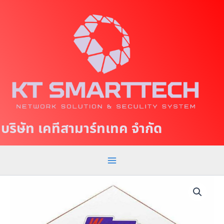
S
M
k
a
i
p
i
t
n
o
c
M
o
e
n
t
n
บริษัท เคทีสามาร์ทเทค จำกัด
e
u
n
t