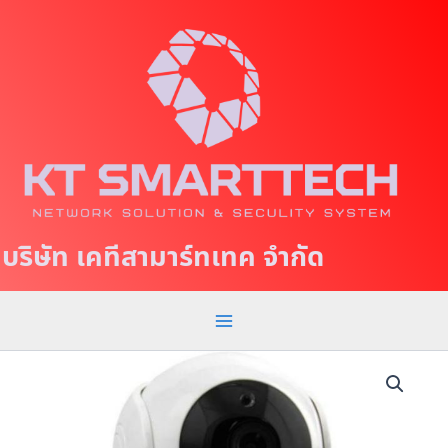
S
M
k
a
i
p
i
t
n
o
c
M
o
e
n
t
n
บริษัท เคทีสามาร์ทเทค จำกัด
e
u
n
t