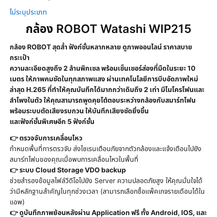
ไม่ระบุประเภท
กล้อง ROBOT Watashi WIP215
กล้อง ROBOT สุดล้ำ ฟังก์ชั่นหลากหลาย ดูภาพออนไลน์ ราคาสบาย
กระเป๋า
ความละเอียดสูงถึง 2 ล้านพิกเซล พร้อมเซ็นเซอร์ส่องที่มืดในระยะ 10
เมตร ให้ภาพคมชัดในทุกสภาพแสง ผ่านเทคโนโลยีการบีบอัดภาพใหม่
ล่าสุด H.265 ที่ทำให้คุณบันทึกได้มากกว่าเดิมถึง 2 เท่า มีไมโครโฟนและ
ลำโพงในตัว ให้คุณสามารถพูดคุยโต้ตอบระหว่างกล้องกับสมาร์ทโฟน
พร้อมระบบตัดเสียงรบกวน ให้บันทึกเสียงชัดยิ่งขึ้น
และฟังก์ชั่นพิเศษอีก 5 ฟังก์ชั่น
👉 ตรวจจับการเคลื่อนไหว
กำหนดพื้นที่การตรวจับ ส่งไซเรนเตือนภัยจากตัวกล้องและแจ้งเตือนไปยัง
สมาร์ทโฟนของคุณเมื่อพบการเคลื่อนไหวในพื้นที่
👉 ระบบ Cloud Storage VDO backup
ช่วยสำรองข้อมูลไฟล์วีดีโอไปยัง Server ความปลอดภัยสูง ให้คุณมั่นใจได้
ว่ามีหลักฐานสำคัญในทุกช่วงเวลา (สามารถเลือกซื้อแพ็คเกจรายเดือนได้ใน
แอพ)
👉 ดูบันทึกภาพย้อนหลังผ่าน Application ฟรี ทั้ง Android, IOS, และ