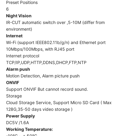
Preset Positions
6
Night Vision
IR-CUT automatic switch over ,5-10M (differ from
environment)
Internet
Wi-Fi (support IEEE802.11b/g/n) and Ethernet port
10Mbps/100Mbps, with RJ45 port
Internet protocol
TCP/IP,UDP,HTTP,DDNS,DHCP,FTP,NTP
Alarm push
Motion Detection, Alarm picture push
ONVIF
Support ONVIF But cannot record sound.
Storage
Cloud Storage Service, Support Micro SD Card ( Max
128G,35-50 days video storage )
Power Supply
DC5V /1.6A
Working Temperature:
-10℃ ~ + 50℃