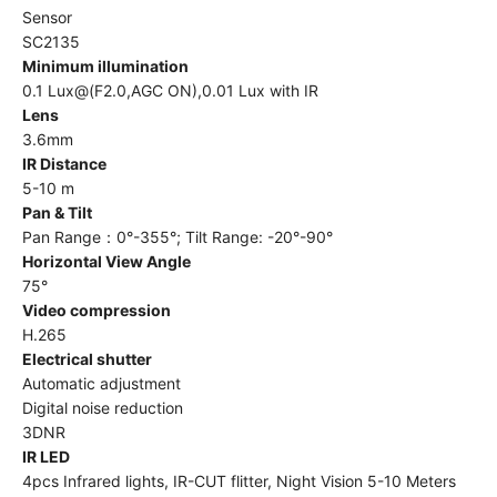
Sensor
SC2135
Minimum illumination
0.1 Lux@(F2.0,AGC ON),0.01 Lux with IR
Lens
3.6mm
IR Distance
5-10 m
Pan & Tilt
Pan Range：0°-355°; Tilt Range: -20°-90°
Horizontal View Angle
75°
Video compression
H.265
Electrical shutter
Automatic adjustment
Digital noise reduction
3DNR
IR LED
4pcs Infrared lights, IR-CUT flitter, Night Vision 5-10 Meters