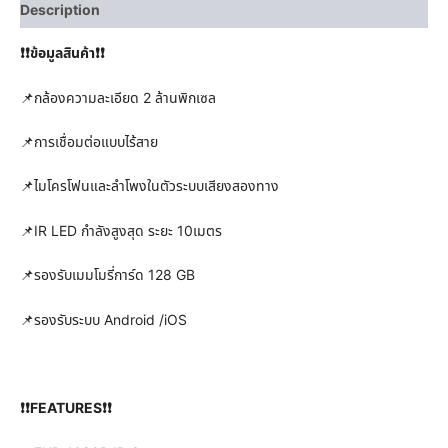
Description
❗❗ข้อมูลสินค้า❗❗
📌กล้องความละเอียด 2 ล้านพิกเซล
📌การเชื่อมต่อแบบไร้สาย
📌ไมโครโฟนและลำโพงในตัวระบบเสียงสองทาง
📌IR LED กำลังสูงสุด ระยะ 10เมตร
📌รองรับเมมโมรี่การ์ด 128 GB
📌รองรับระบบ Android /iOS
❗❗FEATURES❗❗