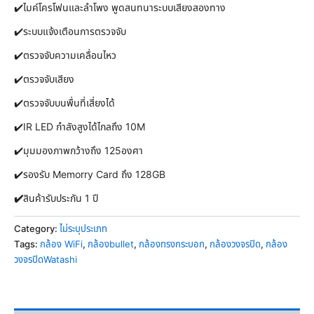
✔️ไมค์โครโฟนและลำโพง พูดสนทนาระบบเสียงสองทาง
✔️ระบบแจ้งเตือนการตรวจจับ
✔️ตรวจจับความเคลื่อนไหว
✔️ตรวจจับเสียง
✔️ตรวจจับบนพื่นที่เสี่ยงได้
✔️IR LED กำลังสูงได้ไกลถึง 10M
✔️มุมมองภาพกว้างถึง 125องศา
✔️รองรับ Memorry Card ถึง 128GB
✔️
สินค้ารับประกัน 1 ปี
Category:
ไม่ระบุประเภท
Tags:
กล้อง WiFi
,
กล้องbullet
,
กล้องทรงกระบอก
,
กล้องวงจรปิด
,
กล้อง
วงจรปิดWatashi