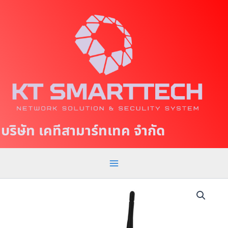
S
M
k
a
i
p
i
t
n
o
c
M
o
e
n
t
n
บริษัท เคทีสามาร์ทเทค จำกัด
e
u
n
t