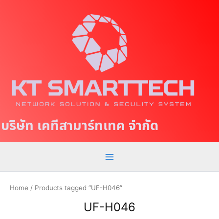
S
M
k
a
i
p
i
t
n
o
c
M
o
e
n
t
n
บริษัท เคทีสามาร์ทเทค จำกัด
e
u
n
t
Home
/ Products tagged “UF-H046”
UF-H046