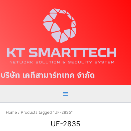
S
M
k
a
i
p
i
t
n
o
c
M
o
e
n
t
n
บริษัท เคทีสามาร์ทเทค จำกัด
e
u
n
t
Home
/ Products tagged “UF-2835”
UF-2835