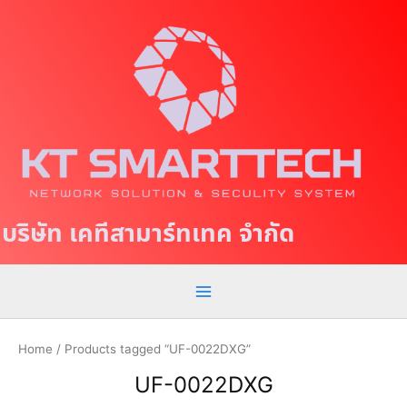
S
M
k
a
i
p
i
t
n
o
c
M
o
e
n
t
n
บริษัท เคทีสามาร์ทเทค จำกัด
e
u
n
t
Home
/ Products tagged “UF-0022DXG”
UF-0022DXG