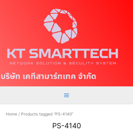
S
M
k
a
i
p
i
t
n
o
c
M
o
e
n
t
n
บริษัท เคทีสามาร์ทเทค จำกัด
e
u
n
t
Home
/ Products tagged “PS-4140”
PS-4140