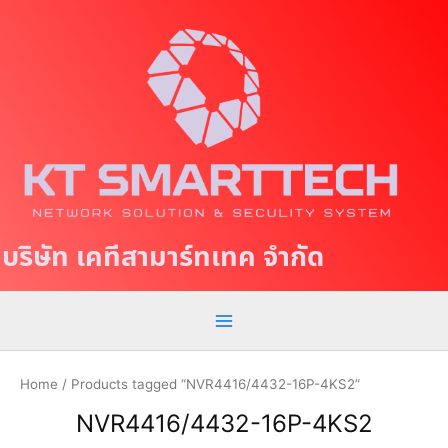
S
M
k
a
i
p
i
t
n
o
c
M
o
e
n
t
n
บริษัท เคทีสามาร์ทเทค จำกัด
e
u
n
t
Home
/ Products tagged “NVR4416/4432-16P-4KS2”
NVR4416/4432-16P-4KS2