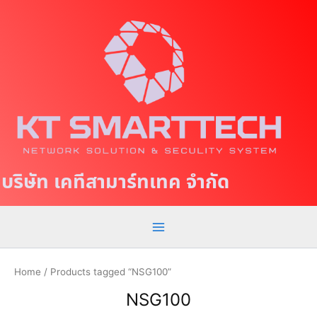
S
M
k
a
i
p
i
t
n
o
c
M
o
e
n
t
n
บริษัท เคทีสามาร์ทเทค จำกัด
e
u
n
t
Home
/ Products tagged “NSG100”
NSG100