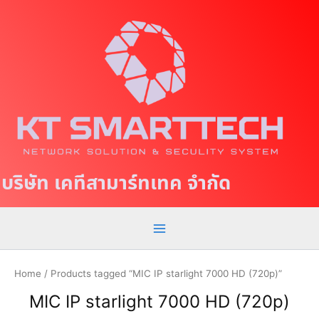
S
M
k
a
i
p
i
t
n
o
c
M
o
e
n
t
n
บริษัท เคทีสามาร์ทเทค จำกัด
e
u
n
t
Home
/ Products tagged “MIC IP starlight 7000 HD (720p)”
MIC IP starlight 7000 HD (720p)