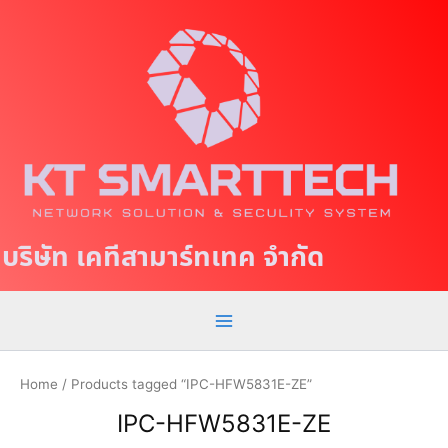
S
M
k
a
i
p
i
t
n
o
c
M
o
e
n
t
n
บริษัท เคทีสามาร์ทเทค จำกัด
e
u
n
t
Home
/ Products tagged “IPC-HFW5831E-ZE”
IPC-HFW5831E-ZE