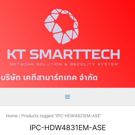
S
M
k
a
i
p
i
t
n
o
c
M
o
e
n
t
n
บริษัท เคทีสามาร์ทเทค จำกัด
e
u
n
t
Home
/ Products tagged “IPC-HDW4831EM-ASE”
IPC-HDW4831EM-ASE