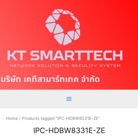
S
M
k
a
i
p
i
t
n
o
c
M
o
e
n
t
n
บริษัท เคทีสามาร์ทเทค จำกัด
e
u
n
t
Home
/ Products tagged “IPC-HDBW8331E-ZE”
IPC-HDBW8331E-ZE