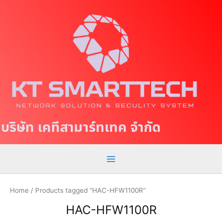
S
M
k
a
i
p
i
t
n
o
c
M
o
e
n
t
n
บริษัท เคทีสามาร์ทเทค จำกัด
e
u
n
t
Home
/ Products tagged “HAC-HFW1100R”
HAC-HFW1100R