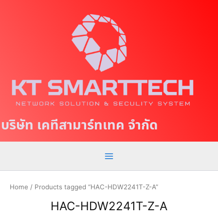
S
M
k
a
i
p
i
t
n
o
c
M
o
e
n
t
n
บริษัท เคทีสามาร์ทเทค จำกัด
e
u
n
t
Home
/ Products tagged “HAC-HDW2241T-Z-A”
HAC-HDW2241T-Z-A