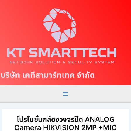
S
M
k
a
i
p
i
t
n
o
c
M
o
e
n
t
n
บริษัท เคทีสามาร์ทเทค จำกัด
e
u
n
t
โปรโมชั่นกล้องวงจรปิด ANALOG
Camera HIKVISION 2MP +MIC