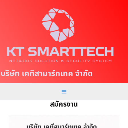
S
M
k
a
i
p
i
t
n
o
c
M
o
e
n
t
n
บริษัท เคทีสามาร์ทเทค จำกัด
e
u
n
t
สมัครงาน